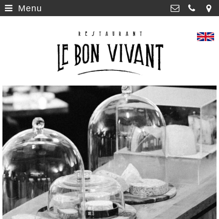
Menu
Home
>
Le Bon Vivant
Capucijnenstraat 91 , 6211 RP
Menu
>
Maastricht
043 - 321 0816
Geschiedenis
>
bookings@lebonvivant.nl
Nieuws
>
Vacatures
>
André Rieu
>